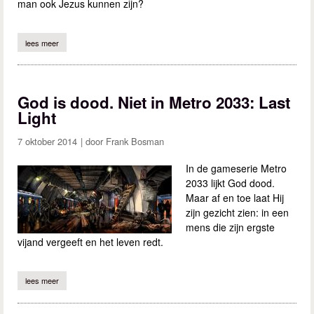
man ook Jezus kunnen zijn?
lees meer
over de stad in de ban van de man
God is dood. Niet in Metro 2033: Last
Light
7 oktober 2014
Frank Bosman
In de gameserie Metro
2033 lijkt God dood.
Maar af en toe laat Hij
zijn gezicht zien: in een
mens die zijn ergste
vijand vergeeft en het leven redt.
lees meer
over god is dood. niet in metro 2033: last light