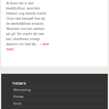
Al leven we in een
beeldcultuur, woorden
hebben nog steeds macht.
Onze taal bepaalt hoe wij
de werkelijkheid ervaren.
Woorden kunnen werken
als gif. De macht die taal
kan uitoefenen vraagt
daarom om taal als...
» lees
meer
THEMA'S
Wetenschap
Politiek
Kunst