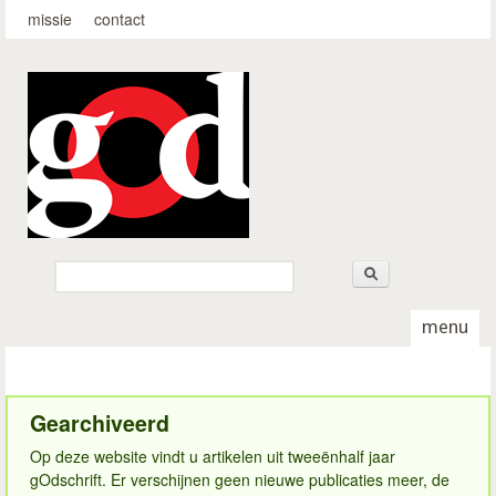
Top-menu
Overslaan en naar de
missie
contact
algemene inhoud gaan
godschrift.nl
Zoeken
Zoekveld
menu
Gearchiveerd
Op deze website vindt u artikelen uit tweeënhalf jaar
gOdschrift. Er verschijnen geen nieuwe publicaties meer, de