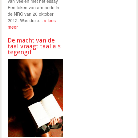
van Veelen met het essay
Een teken van armoede in
de NRC van 20 oktober
2012. Was deze...
» lees
meer
De macht van de
taal vraagt taal als
tegengif