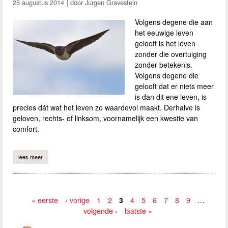
25 augustus 2014
Jurgen Gravestein
Volgens degene die aan
het eeuwige leven
gelooft is het leven
zonder die overtuiging
zonder betekenis.
Volgens degene die
gelooft dat er niets meer
is dan dit ene leven, is
precies dát wat het leven zo waardevol maakt. Derhalve is
geloven, rechts- of linksom, voornamelijk een kwestie van
comfort.
lees meer
over geloven is voornamelijk een kwestie van comfort
« eerste
‹ vorige
1
2
3
4
5
6
7
8
9
…
volgende ›
laatste »
Pagina's