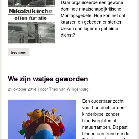
Daar organiseerde een gewone
dominee maatschappijkritische
Montagsgebete. Hoe kon het dat
kaarsen en gebeden er sterker
bleken dan leger en geheime
dienst?
lees meer
over hoe een dominee 25 jaar geleden de muur deed vallen
We zijn watjes geworden
21 oktober 2014
Theo van Willigenburg
Een ouderpaar zocht
voor hun dochter een
kinderbijbel zonder
bloedvergieten of
natuurrampen. Dit past
binnen een trend om de