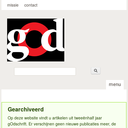
Top-menu
Overslaan en naar de
missie
contact
algemene inhoud gaan
godschrift.nl
Zoeken
Zoekveld
menu
Gearchiveerd
Op deze website vindt u artikelen uit tweeënhalf jaar
gOdschrift. Er verschijnen geen nieuwe publicaties meer, de