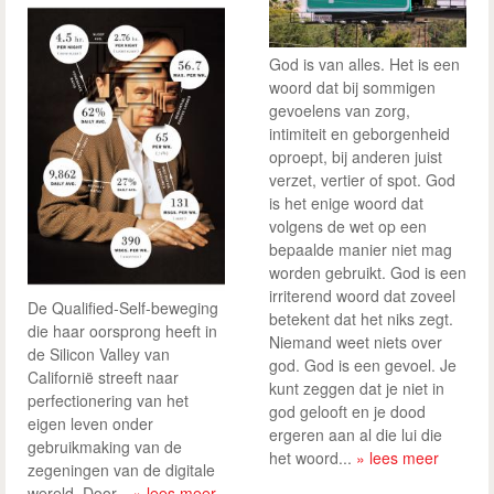
God is van alles. Het is een
woord dat bij sommigen
gevoelens van zorg,
intimiteit en geborgenheid
oproept, bij anderen juist
verzet, vertier of spot. God
is het enige woord dat
volgens de wet op een
bepaalde manier niet mag
worden gebruikt. God is een
irriterend woord dat zoveel
De Qualified-Self-beweging
betekent dat het niks zegt.
die haar oorsprong heeft in
Niemand weet niets over
de Silicon Valley van
god. God is een gevoel. Je
Californië streeft naar
kunt zeggen dat je niet in
perfectionering van het
god gelooft en je dood
eigen leven onder
ergeren aan al die lui die
gebruikmaking van de
het woord...
» lees meer
zegeningen van de digitale
wereld. Door...
» lees meer