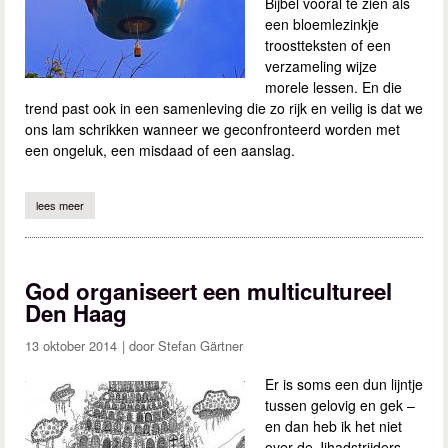
Bijbel vooral te zien als
een bloemlezinkje
troostteksten of een
verzameling wijze
morele lessen. En die
trend past ook in een samenleving die zo rijk en veilig is dat we
ons lam schrikken wanneer we geconfronteerd worden met
een ongeluk, een misdaad of een aanslag.
lees meer
over we zijn watjes geworden
God organiseert een multicultureel
Den Haag
13 oktober 2014
Stefan Gärtner
Er is soms een dun lijntje
tussen gelovig en gek –
en dan heb ik het niet
over de Jihadstrijders