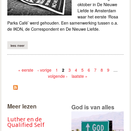
oktober in De Nieuwe
Liefde te Amsterdam
waar het eerste ‘Rosa
Parks Café’ werd gehouden. Een samenwerking tussen o.a.
de IKON, de Correspondent en De Nieuwe Liefde.
lees meer
over geloven in mensenrechten
« eerste
‹ vorige
1
2
3
4
5
6
7
8
9
…
volgende ›
laatste »
Pagina's
Meer lezen
God is van alles
Luther en de
Qualified Self