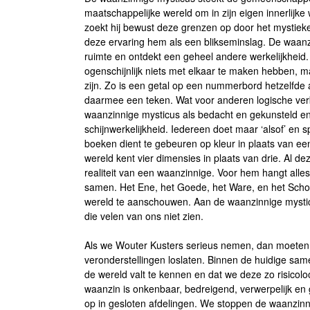
maatschappelijke wereld om in zijn eigen innerlijk
zoekt hij bewust deze grenzen op door het mystiek
deze ervaring hem als een blikseminslag. De waanzin
ruimte en ontdekt een geheel andere werkelijkheid.
ogenschijnlijk niets met elkaar te maken hebben, m
zijn. Zo is een getal op een nummerbord hetzelfde a
daarmee een teken. Wat voor anderen logische ver
waanzinnige mysticus als bedacht en gekunsteld en 
schijnwerkelijkheid. Iedereen doet maar ‘alsof’ en 
boeken dient te gebeuren op kleur in plaats van e
wereld kent vier dimensies in plaats van drie. Al de
realiteit van een waanzinnige. Voor hem hangt alle
samen. Het Ene, het Goede, het Ware, en het Schone 
wereld te aanschouwen. Aan de waanzinnige mysti
die velen van ons niet zien.
Als we Wouter Kusters serieus nemen, dan moeten 
veronderstellingen loslaten. Binnen de huidige sam
de wereld valt te kennen en dat we deze zo risico
waanzin is onkenbaar, bedreigend, verwerpelijk en 
op in gesloten afdelingen. We stoppen de waanzinni