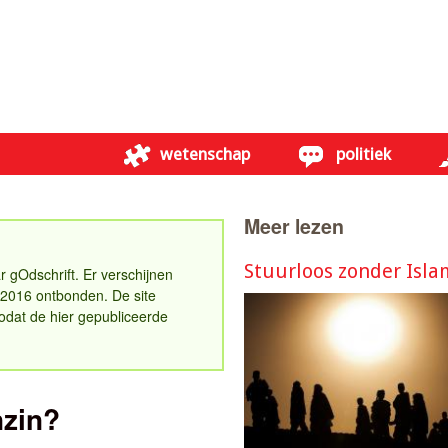
Overslaan en naar de
algemene inhoud gaan
wetenschap
politiek
Meer lezen
Stuurloos zonder Isla
r gOdschrift. Er verschijnen
n 2016 ontbonden. De site
zodat de hier gepubliceerde
nzin?