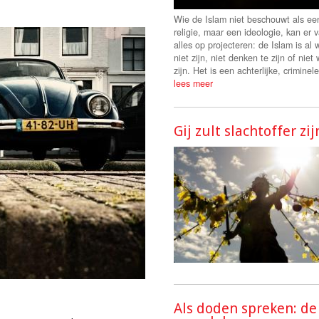
Wie de Islam niet beschouwt als ee
religie, maar een ideologie, kan er 
alles op projecteren: de Islam is al 
niet zijn, niet denken te zijn of niet 
zijn. Het is een achterlijke, criminele
lees meer
Gij zult slachtoffer zij
Als doden spreken: de