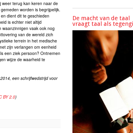
hij weer terug kan keren naar de
n gemeden worden is begrijpelijk.
en dient dit te geschieden
De macht van de taal
d is echter niet altijd
vraagt taal als tegeng
en waanzinnigen vaak ook nog
nttovering van de wereld zich
ystieke terrein in het medische
met zijn verlangen om eenheid
 als een ziek persoon? Ontnemen
en wijze de waarheid te
 2014, een schrijfwedstrijd voor
C BY 2.0
)