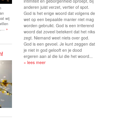
intimiteit en geborgenheid oproept, bij
anderen juist verzet, vertier of spot.
n
God is het enige woord dat volgens de
van
wat wij
wet op een bepaalde manier niet mag
willen
worden gebruikt. God is een irriterend
,...
»
woord dat zoveel betekent dat het niks
zegt. Niemand weet niets over god.
God is een gevoel. Je kunt zeggen dat
je niet in god gelooft en je dood
n!
ergeren aan al die lui die het woord...
» lees meer