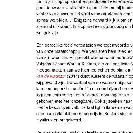
Een man loopt op straat en produceert een eindel
geen touw aan vast kunt knopen: “bliksem bij tond
venter van glascum het wind vandaar atomen een ins
spiraal werelden…” Enigszins verward kijk ik om e
allemaal uitkraamt. Ik loop met een grote boog om
wel gek zijn.
Een dergelijke ‘gek’ verplaatsen we tegenwoordig va
van onze maatschappij. We verklaren hem ‘ziek’ en 
van zijn waanzin. Hij spreekt wartaal waar ‘normal
Volgens filosoof Wouter Kusters, die zelf ook twee 
meegemaakt, slaan we hiermee echter de plank mis
van de waanzin
(2014) duidt Kusters de waanzin o
wij gewend zijn. De wartaal van de waanzinnige kom
kan een beperkte manier zijn om een bijzondere erv
legt een verbinding met religieuze ervaringen van m
gekomen met het ‘onzegbare’. Ook zij zoeken naar
niet te beschrijven valt. De taal ligt in flarden en 
communicatie niet meer mogelijk is. Kusters stelt d
mysticus en omgekeerd.
De waanzinnige mysticus steekt de gemeenschappel