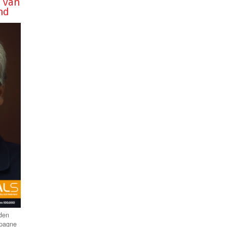
 van
nd
den
mpagne