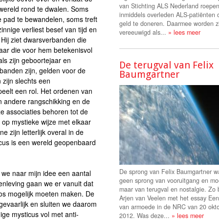
van Stichting ALS Nederland roepe
e wereld rond te dwalen. Soms
inmiddels overleden ALS-patiënten
e pad te bewandelen, soms treft
geld te doneren. Daarmee worden zi
nige verliest besef van tijd en
vereeuwigd als...
» lees meer
 Hij ziet dwarsverbanden die
aar die voor hem betekenisvol
ls zijn geboortejaar en
De terugval van Felix
banden zijn, gelden voor de
Baumgartner
zijn slechts een
speelt een rol. Het ordenen van
en andere rangschikking en de
ze associaties behoren tot de
s op mystieke wijze met elkaar
zijn letterlijk overal in de
cus is een wereld geopenbaard
De sprong van Felix Baumgartner w
we naar mijn idee een aantal
geen sprong van vooruitgang en mo
enleving gaan we er vanuit dat
maar van terugval en nostalgie. Zo 
loos mogelijk moeten maken. De
Arjen van Veelen met het essay Een
gevaarlijk en sluiten we daarom
van armoede in de NRC van 20 okt
ge mysticus vol met anti-
2012. Was deze...
» lees meer