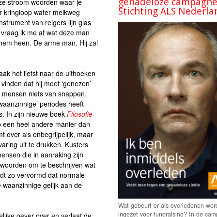
genadeloze campagne
oze stroom woorden waar je
Stichting ALS Nederla
er kringloop water melkweg
trument van reigers lijn glas
n vraag ik me af wat deze man
 hem heen. De arme man. Hij zal
ak het liefst naar de uithoeken
vinden dat hij moet ‘genezen’
e’ mensen niets van snappen.
‘waanzinnige’ periodes heeft
. In zijn nieuwe boek
Filosofie
p een heel andere manier dan
t over als onbegrijpelijk, maar
aring uit te drukken. Kusters
ensen die in aanraking zijn
 woorden om te beschrijven wat
wordt zo vervormd dat normale
e waanzinnige gelijk aan de
Wat gebeurt er als overledenen wor
ingezet voor fundraising? In de ca
ijke oever over en verlaat de