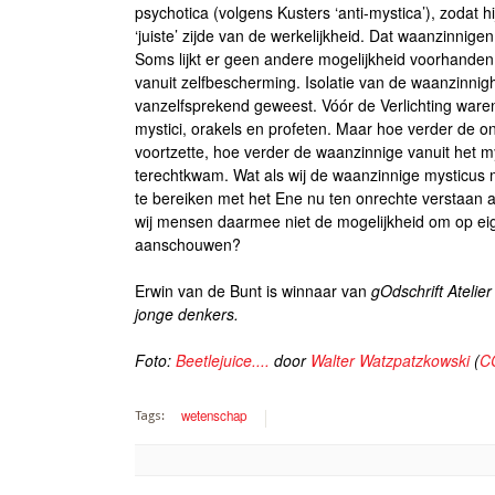
psychotica (volgens Kusters ‘anti-mystica’), zodat 
‘juiste’ zijde van de werkelijkheid. Dat waanzinnige
Soms lijkt er geen andere mogelijkheid voorhanden 
vanuit zelfbescherming. Isolatie van de waanzinnighei
vanzelfsprekend geweest. Vóór de Verlichting war
mystici, orakels en profeten. Maar hoe verder de o
voortzette, hoe verder de waanzinnige vanuit het m
terechtkwam. Wat als wij de waanzinnige mysticus 
te bereiken met het Ene nu ten onrechte verstaan
wij mensen daarmee niet de mogelijkheid om op eig
aanschouwen?
Erwin van de Bunt is winnaar van
gOdschrift Atelier
jonge denkers.
Foto:
Beetlejuice....
door
Walter Watzpatzkowski
(
C
wetenschap
Tags: