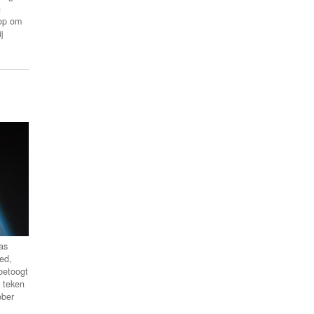
n
 op om
j
as
ed,
betoogt
 teken
ober