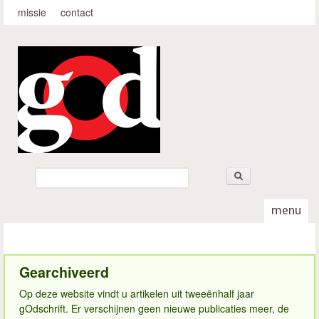
Top-menu
Overslaan en naar de
missie
contact
algemene inhoud gaan
godschrift.nl
Zoeken
Zoekveld
menu
Gearchiveerd
Op deze website vindt u artikelen uit tweeënhalf jaar
gOdschrift. Er verschijnen geen nieuwe publicaties meer, de