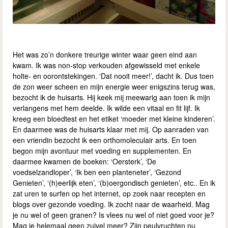
Het was zo’n donkere treurige winter waar geen eind aan
kwam. Ik was non-stop verkouden afgewisseld met enkele
holte- en oorontstekingen. ‘Dat nooit meer!’, dacht ik. Dus toen
de zon weer scheen en mijn energie weer enigszins terug was,
bezocht ik de huisarts. Hij keek mij meewarig aan toen ik mijn
verlangens met hem deelde. Ik wilde een vitaal en fit lijf. Ik
kreeg een bloedtest en het etiket ‘moeder met kleine kinderen’.
En daarmee was de huisarts klaar met mij. Op aanraden van
een vriendin bezocht ik een orthomoleculair arts. En toen
begon mijn avontuur met voeding en supplementen. En
daarmee kwamen de boeken: ‘Oersterk’, ‘De
voedselzandloper’, ‘Ik ben een planteneter’, ‘Gezond
Genieten’, ‘(h)eerlijk eten’, ‘(b)oergondisch genieten’, etc.. En ik
zat uren te surfen op het internet, op zoek naar recepten en
blogs over gezonde voeding. Ik zocht naar de waarheid. Mag
je nu wel of geen granen? Is vlees nu wel of niet goed voor je?
Mag je helemaal geen zuivel meer? Zijn peulvruchten nu