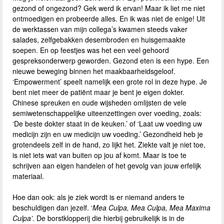
gezond of ongezond? Gek werd ik ervan! Maar ik liet me niet
ontmoedigen en probeerde alles. En ik was niet de enige! Uit
de werktassen van mijn collega’s kwamen steeds vaker
salades, zelfgebakken desembroden en huisgemaakte
soepen. En op feestjes was het een veel gehoord
gespreksonderwerp geworden. Gezond eten is een hype. Een
nieuwe beweging binnen het maakbaarheidsgeloof.
‘Empowerment’ speelt namelijk een grote rol in deze hype. Je
bent niet meer de patiënt maar je bent je eigen dokter.
Chinese spreuken en oude wijsheden omlijsten de vele
semiwetenschappelijke uiteenzettingen over voeding, zoals:
‘De beste dokter staat in de keuken.’ of ‘Laat uw voeding uw
medicijn zijn en uw medicijn uw voeding.’ Gezondheid heb je
grotendeels zelf in de hand, zo lijkt het. Ziekte valt je niet toe,
is niet iets wat van buiten op jou af komt. Maar is toe te
schrijven aan eigen handelen of het gevolg van jouw erfelijk
materiaal.
Hoe dan ook: als je ziek wordt is er niemand anders te
beschuldigen dan jezelf. ‘
Mea Culpa, Mea Culpa, Mea Maxima
Culpa’
. De borstklopperij die hierbij gebruikelijk is in de