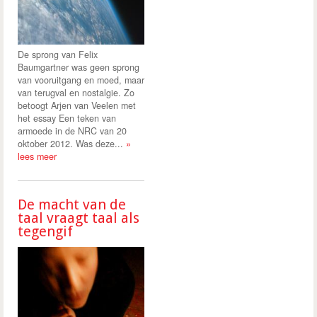
De sprong van Felix
Baumgartner was geen sprong
van vooruitgang en moed, maar
van terugval en nostalgie. Zo
betoogt Arjen van Veelen met
het essay Een teken van
armoede in de NRC van 20
oktober 2012. Was deze...
»
lees meer
De macht van de
taal vraagt taal als
tegengif