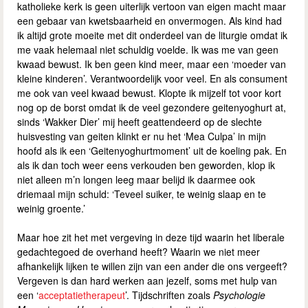
katholieke kerk is geen uiterlijk vertoon van eigen macht maar
een gebaar van kwetsbaarheid en onvermogen. Als kind had
ik altijd grote moeite met dit onderdeel van de liturgie omdat ik
me vaak helemaal niet schuldig voelde. Ik was me van geen
kwaad bewust. Ik ben geen kind meer, maar een ‘moeder van
kleine kinderen’. Verantwoordelijk voor veel. En als consument
me ook van veel kwaad bewust. Klopte ik mijzelf tot voor kort
nog op de borst omdat ik de veel gezondere geitenyoghurt at,
sinds ‘Wakker Dier’ mij heeft geattendeerd op de slechte
huisvesting van geiten klinkt er nu het ‘Mea Culpa’ in mijn
hoofd als ik een ‘Geitenyoghurtmoment’ uit de koeling pak. En
als ik dan toch weer eens verkouden ben geworden, klop ik
niet alleen m’n longen leeg maar belijd ik daarmee ook
driemaal mijn schuld: ‘Teveel suiker, te weinig slaap en te
weinig groente.’
Maar hoe zit het met vergeving in deze tijd waarin het liberale
gedachtegoed de overhand heeft? Waarin we niet meer
afhankelijk lijken te willen zijn van een ander die ons vergeeft?
Vergeven is dan hard werken aan jezelf, soms met hulp van
een ‘
acceptatietherapeut
’. Tijdschriften zoals
Psychologie