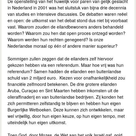
De openstelling van het huwelijk voor paren van gelijk geslacht
in Nederland in 2001 was het sluitstuk van bijna drie decennia
van studies en intensieve discussies. De debatten waren reëel
en open: de uitkomst van het debat stond dus niet bij voorbaat
vast. Waarom zouden de eilandbewoners anders behandeld
worden? Waarom zou hen dat open proces ontzegd worden?
Waarom werden hun rechten genegeerd? Is onze
Nederlandse moraal op één of andere manier superieur?
Sommigen zullen zeggen dat de eilanders zelf hiervoor
gekozen hebben via een referendum. Maar hoe vrij was hun
referendum? Samen hadden de eilanden een buitenlandse
schuld van 2 miljard euro. Kiezen voor onafhankelijkheid zou
financiële zelfmoord betekenen. De drie grotere eilanden
Aruba, Curaçao en Sint Maarten hebben inkomsten uit de
olieraffinaderij en van buitenlandse bedrijven. Zij konden het
zich permitteren zelfstandig te blijven en hebben hun eigen
Burgerlijke Wetboeken. Deze kunnen zich ontwikkelen, maar
wel vrijwillig, door hun eigen keuze, op hun eigen tempo, met
uiteindelijk hun eigen uitkomst.
Toen God, door Mozes, de Wet aan het volk Israël gaf, gold