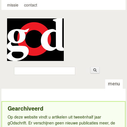
Top-menu
Overslaan en naar de
missie
contact
algemene inhoud gaan
godschrift.nl
Zoeken
Zoekveld
menu
Gearchiveerd
Op deze website vindt u artikelen uit tweeënhalf jaar
gOdschrift. Er verschijnen geen nieuwe publicaties meer, de