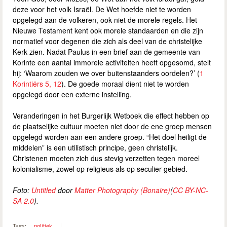
deze voor het volk Israël. De Wet hoefde niet te worden
opgelegd aan de volkeren, ook niet de morele regels. Het
Nieuwe Testament kent ook morele standaarden en die zijn
normatief voor degenen die zich als deel van de christelijke
Kerk zien. Nadat Paulus in een brief aan de gemeente van
Korinte een aantal immorele activiteiten heeft opgesomd, stelt
hij: ‘Waarom zouden we over buitenstaanders oordelen?’ (
1
Korintiërs 5, 12
). De goede moraal dient niet te worden
opgelegd door een externe instelling.
Veranderingen in het Burgerlijk Wetboek die effect hebben op
de plaatselijke cultuur moeten niet door de ene groep mensen
opgelegd worden aan een andere groep. “Het doel heiligt de
middelen” is een utilistisch principe, geen christelijk.
Christenen moeten zich dus stevig verzetten tegen moreel
kolonialisme, zowel op religieus als op seculier gebied.
Foto:
Untitled
door
Matter Photography (Bonaire)
(
CC BY-NC-
SA 2.0
).
politiek
Tags: