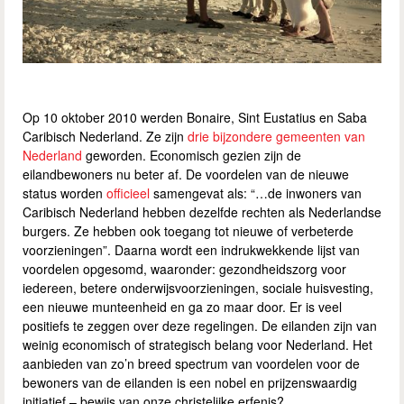
Op 10 oktober 2010 werden Bonaire, Sint Eustatius en Saba
Caribisch Nederland. Ze zijn
drie bijzondere gemeenten van
Nederland
geworden. Economisch gezien zijn de
eilandbewoners nu beter af. De voordelen van de nieuwe
status worden
officieel
samengevat als: “…de inwoners van
Caribisch Nederland hebben dezelfde rechten als Nederlandse
burgers. Ze hebben ook toegang tot nieuwe of verbeterde
voorzieningen”. Daarna wordt een indrukwekkende lijst van
voordelen opgesomd, waaronder: gezondheidszorg voor
iedereen, betere onderwijsvoorzieningen, sociale huisvesting,
een nieuwe munteenheid en ga zo maar door. Er is veel
positiefs te zeggen over deze regelingen. De eilanden zijn van
weinig economisch of strategisch belang voor Nederland. Het
aanbieden van zo’n breed spectrum van voordelen voor de
bewoners van de eilanden is een nobel en prijzenswaardig
initiatief – bewijs van onze christelijke erfenis?