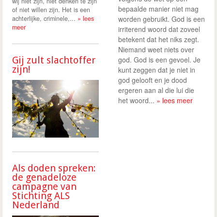
wij niet zijn, niet denken te zijn
bepaalde manier niet mag
of niet willen zijn. Het is een
achterlijke, criminele,...
» lees
worden gebruikt. God is een
meer
irriterend woord dat zoveel
betekent dat het niks zegt.
Niemand weet niets over
Gij zult slachtoffer
god. God is een gevoel. Je
zijn!
kunt zeggen dat je niet in
god gelooft en je dood
ergeren aan al die lui die
het woord...
» lees meer
Als doden spreken:
de genadeloze
campagne van
Stichting ALS
Nederland